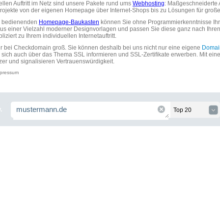
uellen Auftritt im Netz sind unsere Pakete rund ums
Webhosting
: Maßgeschneiderte A
tprojekte von der eigenen Homepage über Internet-Shops bis zu Lösungen für gr
zu bedienenden
Homepage-Baukasten
können Sie ohne Programmierkenntnisse Ihre
aus einer Vielzahl moderner Designvorlagen und passen Sie diese ganz nach Ihre
ziert zu Ihrem individuellen Internetauftritt.
ir bei Checkdomain groß. Sie können deshalb bei uns nicht nur eine eigene
Domai
 sich auch über das Thema SSL informieren und SSL-Zertifikate erwerben. Mit ein
zer und signalisieren Vertrauenswürdigkeit.
pressum
.
Top 20